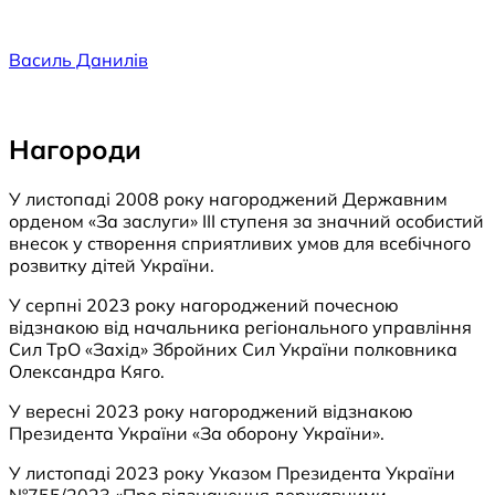
Перейти
до
Василь Данилів
вмісту
Нагороди
У листопаді 2008 року нагороджений Державним
орденом «За заслуги» ІІІ ступеня за значний особистий
внесок у створення сприятливих умов для всебічного
розвитку дітей України.
У серпні 2023 року нагороджений почесною
відзнакою від начальника регіонального управління
Сил ТрО «Захід» Збройних Сил України полковника
Олександра Кяго.
У вересні 2023 року нагороджений відзнакою
Президента України «За оборону України».
У листопаді 2023 року Указом Президента України
№755/2023 «Про відзначення державними